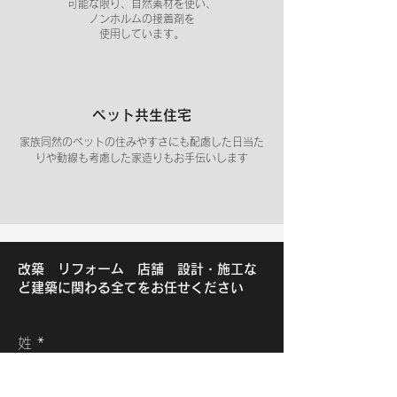
可能な限り、自然素材を使い、
ノンホルムの接着剤を
使用しています。
​ペット共生住宅
家族同然のペットの住みやすさにも配慮した日当た
りや動線も考慮した家造りもお手伝いします
改築 リフォーム 店舗 設計・施工な
ど建築に関わる全てをお任せください
姓