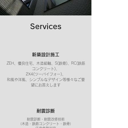
Services
新築設計施工
ZEH、優良住宅、木造組軸、S(鉄骨)、RC(鉄筋
コンクリート)、
2X4(ツーバイフォー)、
和風や洋風、シンプルなデザイン等様々なご要
望にお答えします
耐震診断
耐震診断・耐震改修技術
（木造・鉄筋コンクリート・鉄骨）